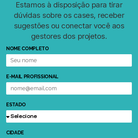
Estamos à disposição para tirar
dúvidas sobre os cases, receber
sugestões ou conectar você aos
gestores dos projetos.
NOME COMPLETO
E-MAIL PROFISSIONAL
ESTADO
CIDADE