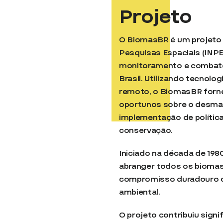
Projeto
O BiomasBR é um projeto 
Pesquisas Espaciais (INP
monitoramento e combat
Brasil. Utilizando tecnol
remoto, o BiomasBR forn
oportunos sobre o desma
implementação de política
conservação.
Iniciado na década de 198
abranger todos os biomas 
compromisso duradouro 
ambiental.
O projeto contribuiu signi