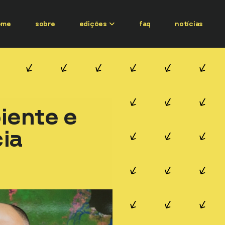
ome
sobre
edições
faq
notícias
iente e
ia