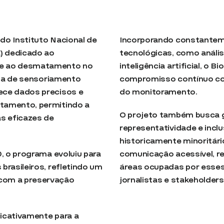
do Instituto Nacional de
Incorporando constantem
E) dedicado ao
tecnológicas, como anális
e ao desmatamento no
inteligência artificial, 
ogia de sensoriamento
compromisso contínuo com
ece dados precisos e
do monitoramento.
tamento, permitindo a
O projeto também busca g
s eficazes de
representatividade e incl
historicamente minoritár
0, o programa evoluiu para
comunicação acessível, re
brasileiros, refletindo um
áreas ocupadas por esses
com a preservação
jornalistas e stakeholders
ficativamente para a