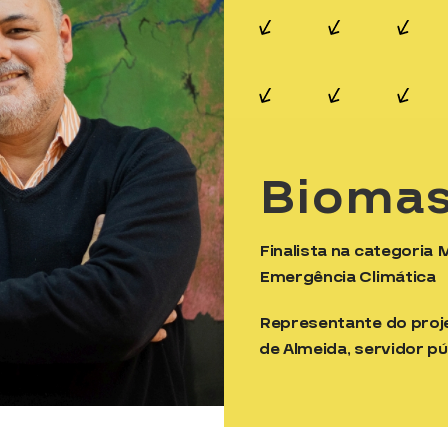
Bioma
Finalista na categoria
Emergência Climática
Representante do proje
de Almeida, servidor pú