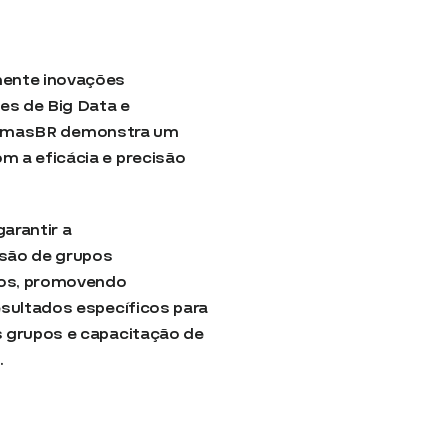
ente inovações
es de Big Data e
o BiomasBR demonstra um
 a eficácia e precisão
arantir a
usão de grupos
ios, promovendo
sultados específicos para
 grupos e capacitação de
.