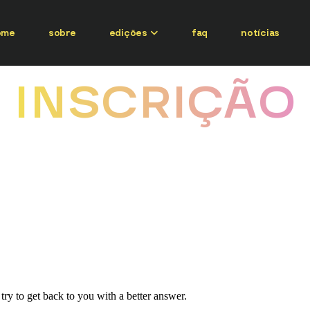
ome
sobre
edições
faq
notícias
INSCRIÇÃO