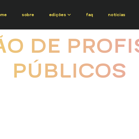
ome
sobre
edições
faq
notícias
ÃO DE PROFI
PÚBLICOS