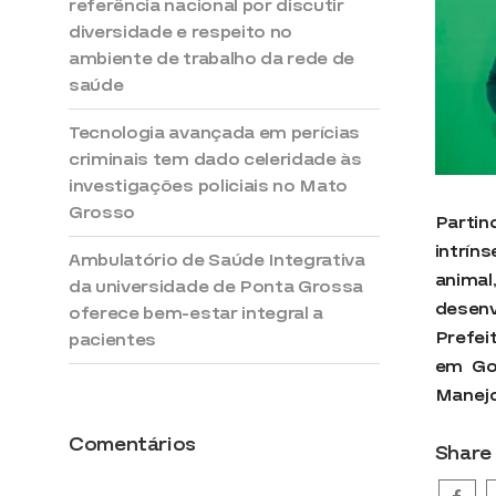
referência nacional por discutir
diversidade e respeito no
ambiente de trabalho da rede de
saúde
Tecnologia avançada em perícias
criminais tem dado celeridade às
investigações policiais no Mato
Grosso
Parti
intrí
Ambulatório de Saúde Integrativa
anima
da universidade de Ponta Grossa
desenv
oferece bem-estar integral a
Prefe
pacientes
em Go
Manejo
Comentários
Share 