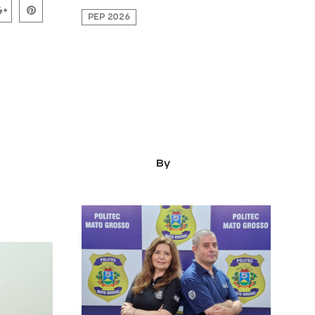
PEP 2026
Tecnologia avançada em
perícias criminais tem
dado celeridade às
ar na
investigações policiais no
ticas de
Mato Grosso
do
03/03/2026
By
kauascott
0 Comments
ott