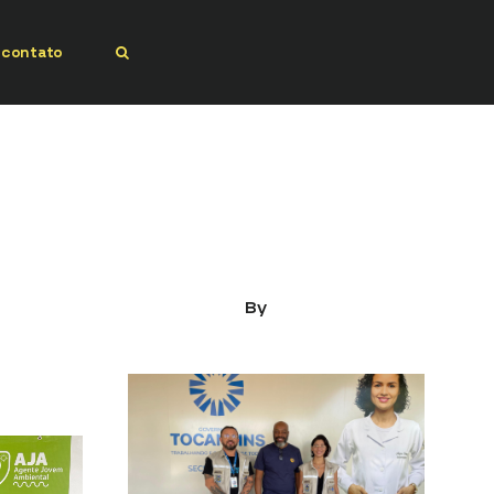
contato
PEP 2026
Programa do Tocantins é
ns
referência nacional por
ativo
discutir diversidade e
respeito no ambiente de
se
trabalho da rede de saúde
03/03/2026
By
kauascott
0 Comments
ott