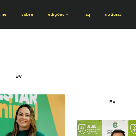
ome
sobre
edições
faq
notícias
26
PEP 2026
rama de bem-estar
Programa do Ceará
l de Senador Canedo
possibilita que jove
rna referência no
assumam um papel 
o de Goiás
nas questões
socioambientais e 
2026
By
kauascott
tornem agentes de
ments
mudança
03/03/2026
By
kauasc
0 Comments