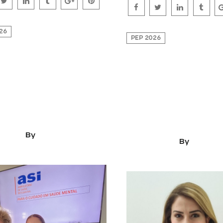
26
PEP 2026
atório de Saúde
Projeto promove a
rativa da
participação popul
rsidade de Ponta
elaboração das polí
a oferece bem-estar
Segurança Pública 
ral a pacientes
Distrito Federal
2026
By
kauascott
03/03/2026
By
kauasc
ments
0 Comments