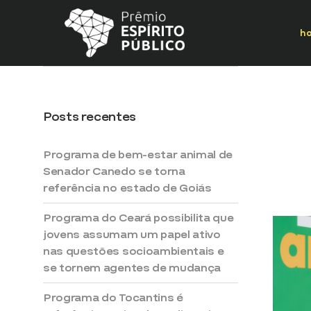
h
Pesquisar
PEP 20
por:
Prog
anima
Posts recentes
se to
estad
Programa de bem-estar animal de
Senador Canedo se torna
05/03/
referência no estado de Goiás
0 Com
Programa do Ceará possibilita que
jovens assumam um papel ativo
nas questões socioambientais e
se tornem agentes de mudança
Programa do Tocantins é