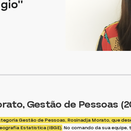
ogio”
rato, Gestão de Pessoas (2
tegoria Gestão de Pessoas, Rosinadja Morato, que des
eografia Estatística (IBGE).
No comando da sua equipe, 