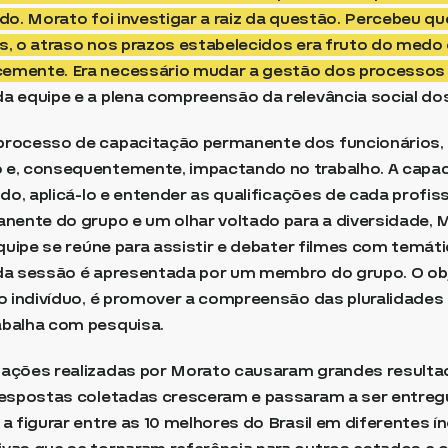
do. Morato foi investigar a raiz da questão. Percebeu q
, o atraso nos prazos estabelecidos era fruto do medo 
emente. Era necessário mudar a gestão dos processos
a equipe e a plena compreensão da relevância social do
rocesso de capacitação permanente dos funcionários, 
e, consequentemente, impactando no trabalho. A capac
údo, aplicá-lo e entender as qualificações de cada profi
anente do grupo e um olhar voltado para a diversidade,
equipe se reúne para assistir e debater filmes com temát
da sessão é apresentada por um membro do grupo. O obj
o indivíduo, é promover a compreensão das pluralidades s
balha com pesquisa.
ações realizadas por Morato causaram grandes resulta
respostas coletadas cresceram e passaram a ser entregu
 figurar entre as 10 melhores do Brasil em diferentes ín