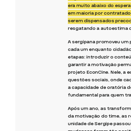
era muito abaixo do espera
em maioria por contratados
serem dispensados precoc
resgatando a autoestima d
A sergipana promoveu um p
cada um enquanto cidadão 
etapas: introduzir o conte
garantir a motivação perm
projeto EconCine. Nele, a 
questões sociais, onde ca
a capacidade de oratória d
fundamental para quem tra
Após um ano, as transform
da motivação do time, as 
unidade de Sergipe passou a