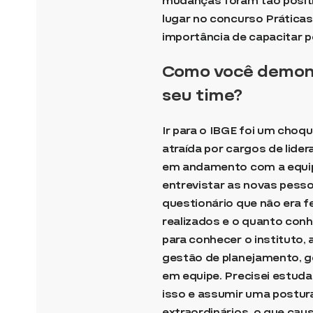
mudanças foram tão positi
lugar no concurso Prática
importância de capacitar p
Como você demonst
seu time?
Ir para o IBGE foi um choq
atraída por cargos de lide
em andamento com a equipe
entrevistar as novas pesso
questionário que não era f
realizados e o quanto conh
para conhecer o instituto,
gestão de planejamento, g
em equipe. Precisei estudar
isso e assumir uma postur
extraordinários, o que cau