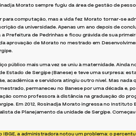
sinadja Morato sempre fugiu da área de gestão de pesso
ar para computação, mas a vida fez Morato tornar-se a
nscrição da universidade. Apenas um ano depois de conclu
a Prefeitura de Pedrinhas e ficou grávida de sua primeir
 da aprovação de Morato no mestrado em Desenvolvime
rgipe.
iço público mais uma vez se uniu à maternidade. Ainda n
de Estado de Sergipe (Banese) e teve uma surpresa: est
mãe, acadêmica e servidora atingiu outro nível. Mas nada 
 mestrado, permaneceu no Banese por uma década e, por 
ação como professora à distância na graduação do pro
Sergipe. Em 2012, Rosinadja Morato ingressa no Instituto 
nalista de Planejamento da unidade de Sergipe. Começav
o IBGE, a administradora notou um problema: o percentu