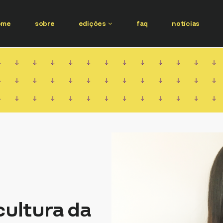
ome
sobre
edições
faq
notícias
 cultura da