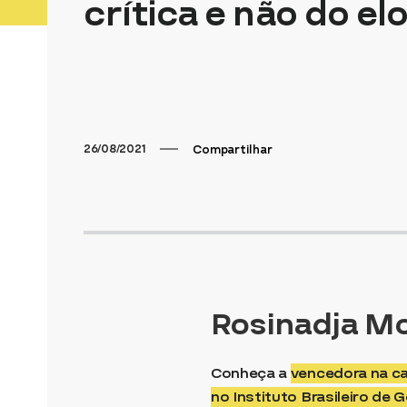
crítica e não do el
26/08/2021
Compartilhar
Rosinadja Mo
Conheça a
vencedora na ca
no Instituto Brasileiro de G