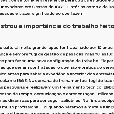
vas que se tornaram referência para outros estados e o
s Inovadoras em Gestão do IBGE. Histórias como a de 
essoas e trazer significado ao que fazem.
rou a importância do trabalho feito 
ue cultural muito grande, após ter trabalhado por 10 ano
rança e sempre fugi de gestão de pessoas, mas fui estud
 para fazer uma nova configuração de trabalho. Fiz par
as que seriam contratadas, o que não é prática do servi
eito antes para saber a experiência anterior dos entrevi
eciam o IBGE. Na semana de treinamentos, fugi do tradi
 as pesquisas e realizavam um treinamento técnico. Elab
estão de tempo, comunicação e apresentação, utilizand
 as dinâmicas para conseguir aplicá-las. No fim, a equip
a muito profissional. Foi quando batemos a meta e atin
sou a diferença e chamou a atenção das pessoas, inclusiv