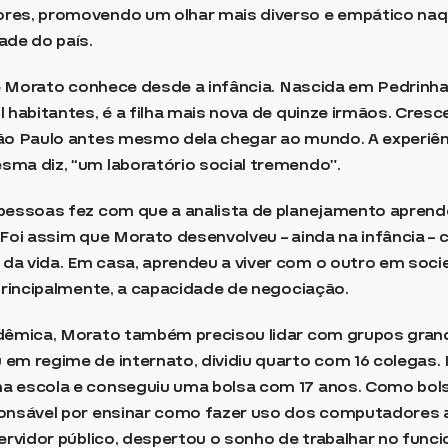
res, promovendo um olhar mais diverso e empático naq
ade do país.
que Morato conhece desde a infância. Nascida em Pedrinh
l habitantes, é a filha mais nova de quinze irmãos. Cres
São Paulo antes mesmo dela chegar ao mundo. A experiên
ma diz, “um laboratório social tremendo”.
 pessoas fez com que a analista de planejamento apren
 Foi assim que Morato desenvolveu – ainda na infância –
da vida. Em casa, aprendeu a viver com o outro em soci
 principalmente, a capacidade de negociação.
adêmica, Morato também precisou lidar com grupos grand
em regime de internato, dividiu quarto com 16 colegas. 
a escola e conseguiu uma bolsa com 17 anos. Como bols
ponsável por ensinar como fazer uso dos computadores a
servidor público, despertou o sonho de trabalhar no func