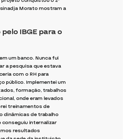
 projeto conquistou o 2º
Rosinadja Morato mostram a
pelo IBGE para o
s em um banco. Nunca fui
ar a pesquisa que estava
ceria com o RH para
ço público. Implementei um
stados, formação, trabalhos
cional, onde eram levados
orei treinamentos de
o dinâmicas de trabalho
e conseguiu internalizar
gimos resultados
e da sede da instituição,