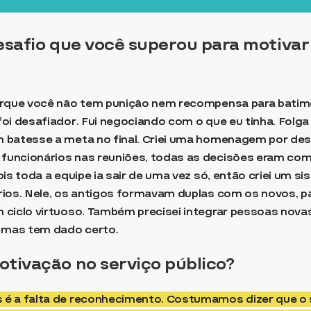
desafio que você superou para motivar
Porque você não tem punição nem recompensa para bati
oi desafiador. Fui negociando com o que eu tinha. Folga 
m batesse a meta no final. Criei uma homenagem por d
uncionários nas reuniões, todas as decisões eram comp
is toda a equipe ia sair de uma vez só, então criei um s
rios. Nele, os antigos formavam duplas com os novos, p
 ciclo virtuoso. Também precisei integrar pessoas nova
, mas tem dado certo.
otivação no serviço público?
é a falta de reconhecimento. Costumamos dizer que o s