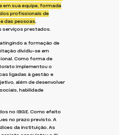
ue em sua equipe, formada
dos profissionais de
 e das pessoas
,
s serviços prestados.
atingindo a formação de
itação dividiu-se em
ssional. Como forma de
 Morato implementou o
icas ligadas à gestão e
etivo, além de desenvolver
ociais, habilidade
dos no IBGE. Como efeito
es no prazo previsto. A
dices da instituição. As