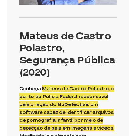
Mateus de Castro
Polastro,
Segurança Pública
(2020)
Conheça
Mateus de Castro Polastro, o
perito da Polícia Federal responsável
pela criação do NuDetective: um
software capaz de identificar arquivos
de pornografia infantil por meio de
detecção de pele em imagens e vídeos.
Idealizado inicialmente para