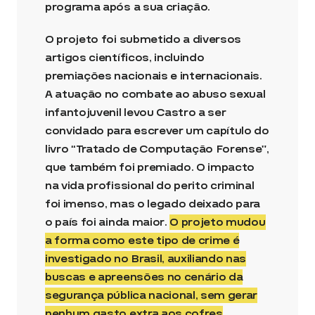
programa após a sua criação.
O projeto foi submetido a diversos
artigos científicos, incluindo
premiações nacionais e internacionais.
A atuação no combate ao abuso sexual
infantojuvenil levou Castro a ser
convidado para escrever um capítulo do
livro “Tratado de Computação Forense”,
que também foi premiado. O impacto
na vida profissional do perito criminal
foi imenso, mas o legado deixado para
o país foi ainda maior.
O projeto mudou
a forma como este tipo de crime é
investigado no Brasil, auxiliando nas
buscas e apreensões no cenário da
segurança pública nacional, sem gerar
nenhum gasto extra aos cofres