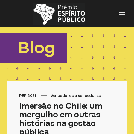
Pesquisar
por:
Blog
PEP 2021
Vencedores e Vencedoras
Imersão no Chile: um
mergulho em outras
histórias na gestão
pública