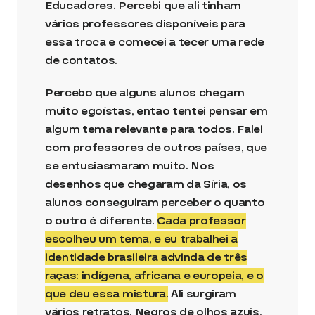
Educadores. Percebi que ali tinham
vários professores disponíveis para
essa troca e comecei a tecer uma rede
de contatos.
Percebo que alguns alunos chegam
muito egoístas, então tentei pensar em
algum tema relevante para todos. Falei
com professores de outros países, que
se entusiasmaram muito. Nos
desenhos que chegaram da Síria, os
alunos conseguiram perceber o quanto
o outro é diferente.
Cada professor
escolheu um tema, e eu trabalhei a
identidade brasileira advinda de três
raças: indígena, africana e europeia, e o
que deu essa mistura.
Ali surgiram
vários retratos. Negros de olhos azuis,