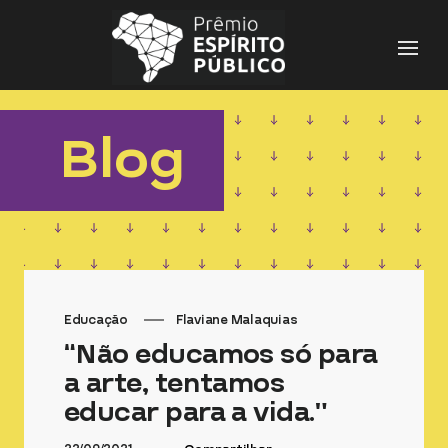
Pesquisar
por:
Blog
Educação
Flaviane Malaquias
“Não educamos só para
a arte, tentamos
educar para a vida.”